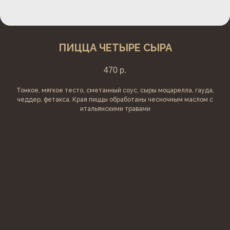
ПИЦЦА ЧЕТЫРЕ СЫРА
470
р.
Тонкое, мягкое тесто, сметанный соус, сыры моцарелла, гауда,
чеддер, фетакса. Края пиццы обработаны чесночным маслом с
итальянскими травами